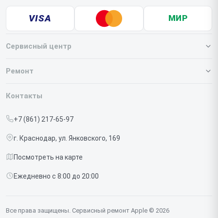
VISA
МИР
Сервисный центр
О нашем сервисе
Ремонт
Гарантия
Iphone
Контакты
Прайс-лист
MacBook
+7 (861) 217-65-97
Срочный ремонт
Ipad
г. Краснодар, ул. Янковского, 169
Доставка и способы оплаты
iMac
Посмотреть на карте
Диагностика
Watch
Ежедневно с 8:00 до 20:00
Контакты
AirPods
Mac
Все права защищены. Сервисный ремонт Apple © 2026