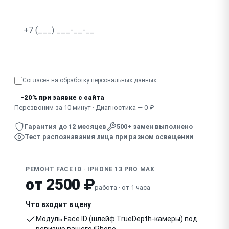
Перестал работать после падения телефона
Узнать точную стоимость
Согласен на обработку
персональных данных
−20% при заявке с сайта
Перезвоним за 10 минут · Диагностика — 0 ₽
Гарантия до 12 месяцев
500+ замен выполнено
Тест распознавания лица при разном освещении
РЕМОНТ FACE ID · IPHONE 13 PRO MAX
от 2500 ₽
работа · от 1 часа
Что входит в цену
Модуль Face ID (шлейф TrueDepth-камеры) под
ревизию вашего iPhone