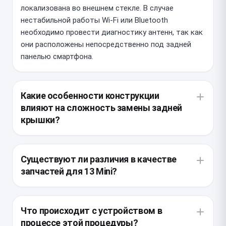
локализована во внешнем стекле. В случае
нестабильной работы Wi-Fi или Bluetooth
необходимо провести диагностику антенн, так как
они расположены непосредственно под задней
панелью смартфона.
Какие особенности конструкции
влияют на сложность замены задней
крышки?
Данная модель отличается плотной компоновкой
внутренних элементов, что требует ювелирной
Существуют ли различия в качестве
точности при работе с нагревом и лазерным
запчастей для 13 Mini?
оборудованием. Из-за компактных размеров
смартфона риск повреждения шлейфов при
Для ремонта используются оригинальные стекла с
удалении остатков заводского клея значительно
олеофобным покрытием или высококачественные
Что происходит с устройством в
выше, чем в стандартных версиях iPhone.
аналоги, повторяющие геометрию корпуса. Важно
процессе этой процедуры?