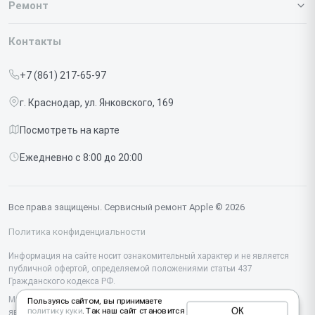
О нашем сервисе
Ремонт
Гарантия
Iphone
Контакты
Прайс-лист
MacBook
+7 (861) 217-65-97
Срочный ремонт
Ipad
г. Краснодар, ул. Янковского, 169
Доставка и способы оплаты
iMac
Посмотреть на карте
Диагностика
Watch
Ежедневно с 8:00 до 20:00
Контакты
AirPods
Mac
Все права защищены. Сервисный ремонт Apple © 2026
Studio Display
Политика конфиденциальности
Vision Pro
Информация на сайте носит ознакомительный характер и не является
публичной офертой, определяемой положениями статьи 437
Гражданского кодекса РФ.
Мы специализируемся на обслуживании и ремонте техники Apple, но не
Пользуясь сайтом, вы принимаете
ОК
политику куки
. Так наш сайт становится
являемся их официальным представителем. Предоставляем