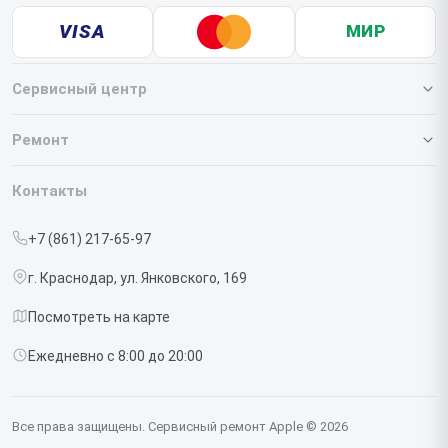
VISA
МИР
Сервисный центр
О нашем сервисе
Ремонт
Гарантия
Iphone
Контакты
Прайс-лист
MacBook
+7 (861) 217-65-97
Срочный ремонт
Ipad
г. Краснодар, ул. Янковского, 169
Доставка и способы оплаты
iMac
Посмотреть на карте
Диагностика
Watch
Ежедневно с 8:00 до 20:00
Контакты
AirPods
Mac
Все права защищены. Сервисный ремонт Apple © 2026