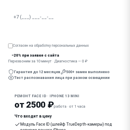
Перестал работать после падения телефона
Узнать точную стоимость
Согласен на обработку
персональных данных
−20% при заявке с сайта
Перезвоним за 10 минут · Диагностика — 0 ₽
Гарантия до 12 месяцев
500+ замен выполнено
Тест распознавания лица при разном освещении
РЕМОНТ FACE ID · IPHONE 13 MINI
от 2500 ₽
работа · от 1 часа
Что входит в цену
Модуль Face ID (шлейф TrueDepth-камеры) под
ревизию вашего iPhone