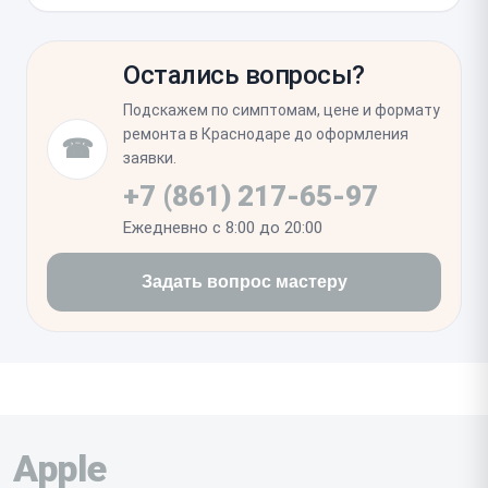
которые могут провоцировать некорректный
Устройство будет работать в штатном режиме, а
заряд.
время автономной работы вернется к заводским
Остались вопросы?
показателям. После замены стоит понаблюдать
за циклом полного заряда, чтобы убедиться в
Подскажем по симптомам, цене и формату
отсутствии перегревов и стабильной работе
ремонта в Краснодаре до оформления
☎
контроллера питания.
заявки.
+7 (861) 217-65-97
Ежедневно с 8:00 до 20:00
Задать вопрос мастеру
Apple