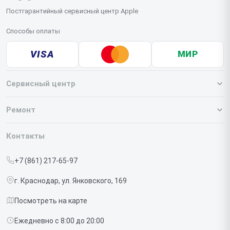
Постгарантийный сервисный центр Apple
Способы оплаты
VISA
МИР
Сервисный центр
О нашем сервисе
Ремонт
Гарантия
Iphone
Контакты
Прайс-лист
MacBook
+7 (861) 217-65-97
Срочный ремонт
Ipad
г. Краснодар, ул. Янковского, 169
Доставка и способы оплаты
iMac
Посмотреть на карте
Диагностика
Watch
Ежедневно с 8:00 до 20:00
Контакты