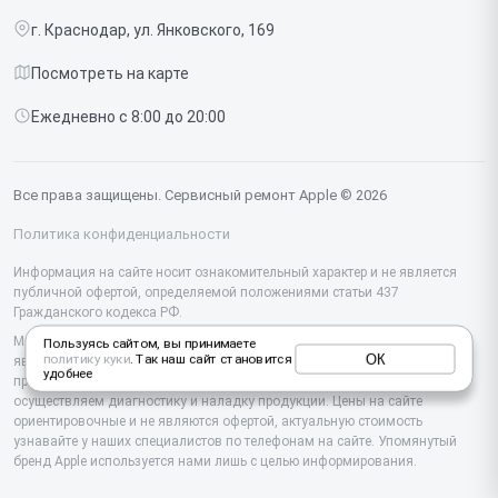
Ipad
г. Краснодар, ул. Янковского, 169
Доставка и способы оплаты
iMac
Посмотреть на карте
Диагностика
Watch
Ежедневно с 8:00 до 20:00
Контакты
AirPods
Mac
Все права защищены. Сервисный ремонт Apple © 2026
Studio Display
Политика конфиденциальности
Vision Pro
Информация на сайте носит ознакомительный характер и не является
публичной офертой, определяемой положениями статьи 437
Гражданского кодекса РФ.
Мы специализируемся на обслуживании и ремонте техники Apple, но не
Пользуясь сайтом, вы принимаете
ОК
политику куки
. Так наш сайт становится
являемся их официальным представителем. Предоставляем
удобнее
профессиональные услуги после истечения гарантии, а также
осуществляем диагностику и наладку продукции. Цены на сайте
ориентировочные и не являются офертой, актуальную стоимость
узнавайте у наших специалистов по телефонам на сайте. Упомянутый
бренд Apple используется нами лишь с целью информирования.