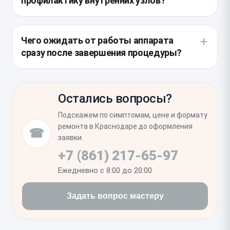
профилактику внутренних узлов?
функциональность биометрии. Особое внимание
уделяется очистке рамы от заводского клея для
Поскольку в ходе этого ремонта аппарат
обеспечения плотного прилегания дисплея при
вскрывается, целесообразно проверить состояние
Чего ожидать от работы аппарата
обратной сборке.
аккумулятора и герметичность проклейки корпуса.
сразу после завершения процедуры?
Иногда под дисплеем обнаруживаются следы
влаги, которые требуют бережной очистки
После установки необходимо проверить
контактов перед установкой нового модуля.
корректность работы мультитача во всех зонах
Остались вопросы?
экрана и работоспособность функции True Tone.
Мы рекомендуем несколько часов активно
Подскажем по симптомам, цене и формату
протестировать отклик сенсора, чтобы убедиться
ремонта в Краснодаре до оформления
☎
в отсутствии фантомных нажатий и стабильности
заявки.
контакта шлейфов.
+7 (861) 217-65-97
Ежедневно с 8:00 до 20:00
Задать вопрос мастеру