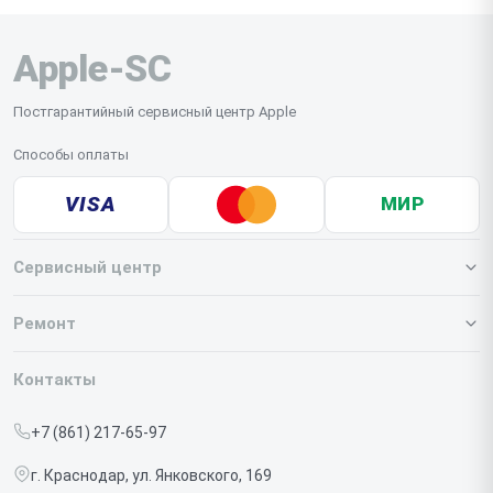
Apple-SC
Постгарантийный сервисный центр Apple
Способы оплаты
VISA
МИР
Сервисный центр
О нашем сервисе
Ремонт
Гарантия
Iphone
Контакты
Прайс-лист
MacBook
+7 (861) 217-65-97
Срочный ремонт
Ipad
г. Краснодар, ул. Янковского, 169
Доставка и способы оплаты