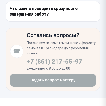
заменить заводскую влагозащитную проклейку,
Что важно проверить сразу после
так как она теряет свойства при нагреве. Также
завершения работ?
мастеру стоит проверить состояние сеточек
динамиков, которые часто забиваются пылью и
Необходимо убедиться, что фронтальный датчик
требуют очистки.
Face ID корректно распознает лицо, так как его
Остались вопросы?
разъем находится рядом с модулем камеры. Также
протестируйте запись звука в режиме видео,
Подскажем по симптомам, цене и формату
чтобы исключить повреждение микрофонов в
ремонта в Краснодаре до оформления
☎
процессе сборки.
заявки.
+7 (861) 217-65-97
Ежедневно с 8:00 до 20:00
Задать вопрос мастеру