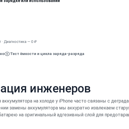
ри зарядке или использовании
Узнать точную стоимость
 · Диагностика — 0 ₽
ено
Тест ёмкости и цикла заряда-разряда
кация инженеров
аккумулятора на холоде у iPhone часто связаны с деград
дении замены аккумулятора мы аккуратно извлекаем ста
батарею на оригинальный адгезивный слой для предотвра