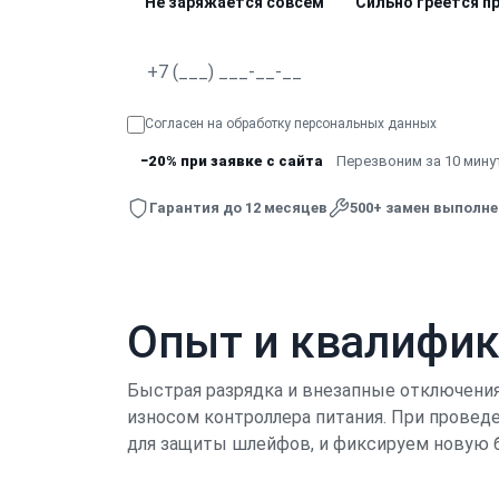
Не заряжается совсем
Сильно греется п
Согласен на обработку
персональных данных
−20% при заявке с сайта
Перезвоним за 10 минут
Гарантия до 12 месяцев
500+ замен выполн
Опыт и квалифи
Быстрая разрядка и внезапные отключения 
износом контроллера питания. При прове
для защиты шлейфов, и фиксируем новую 