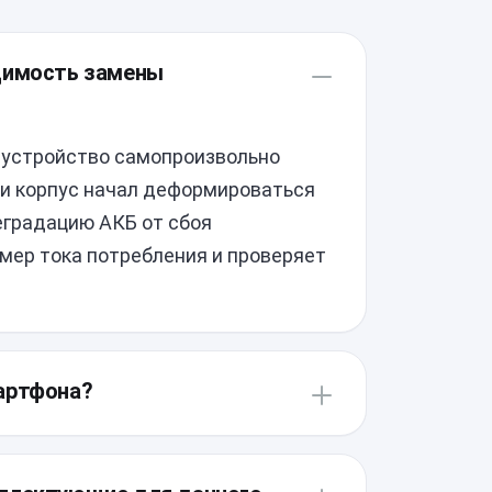
одимость замены
 устройство самопроизвольно
ли корпус начал деформироваться
еградацию АКБ от сбоя
амер тока потребления и проверяет
артфона?
обеспечения заводской
атный прогрев для размягчения