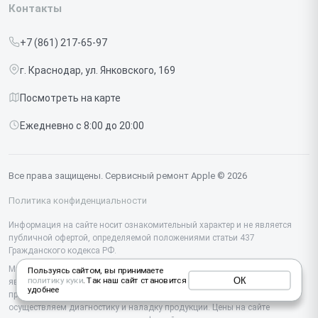
Iphone
Контакты
Прайс-лист
MacBook
+7 (861) 217-65-97
Срочный ремонт
Ipad
г. Краснодар, ул. Янковского, 169
Доставка и способы оплаты
iMac
Посмотреть на карте
Диагностика
Watch
Ежедневно с 8:00 до 20:00
Контакты
AirPods
Mac
Все права защищены. Сервисный ремонт Apple © 2026
Studio Display
Политика конфиденциальности
Vision Pro
Информация на сайте носит ознакомительный характер и не является
публичной офертой, определяемой положениями статьи 437
Гражданского кодекса РФ.
Мы специализируемся на обслуживании и ремонте техники Apple, но не
Пользуясь сайтом, вы принимаете
ОК
политику куки
. Так наш сайт становится
являемся их официальным представителем. Предоставляем
удобнее
профессиональные услуги после истечения гарантии, а также
осуществляем диагностику и наладку продукции. Цены на сайте