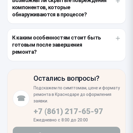
Возможны ли скрытые повреждения
программатора.
датчики Face ID на новую деталь. По завершении
компонентов, которые
эта процедура включает обязательную калибровку
обнаруживаются в процессе?
сенсорного слоя для корректного отклика.
При сильных ударах, вызвавших сбой сенсора,
иногда выявляются микротрещины на
К каким особенностям стоит быть
материнской плате или повреждения коннекторов.
готовым после завершения
Мастер всегда проверяет состояние внутренних
ремонта?
креплений, чтобы исключить риск повторного
обращения из-за скрытых дефектов.
После установки нового модуля устройство
потребует полной проверки всех областей экрана
Остались вопросы?
на чувствительность. Рекомендуем также
убедиться в корректной работе Face ID и яркости
Подскажем по симптомам, цене и формату
подсветки, так как данные функции привязаны к
ремонта в Краснодаре до оформления
☎
исходному дисплею.
заявки.
+7 (861) 217-65-97
Ежедневно с 8:00 до 20:00