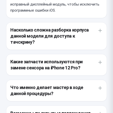
исправный дисплейный модуль, чтобы исключить
программные ошибки iOS.
Насколько сложна разборка корпуса
данной модели для доступа к
тачскрину?
Конструкция смартфона подразумевает проклейку
по периметру, которая обеспечивает защиту от
Какие запчасти используются при
влаги и пыли. Для проведения работ устройство
замене сенсора на iPhone 12 Pro?
необходимо аккуратно нагреть, чтобы размягчить
герметик и не повредить шлейфы при вскрытии.
Для восстановления работоспособности мы
применяем оригинальные дисплейные модули или
Что именно делает мастер в ходе
высококачественные аналоги. Важно понимать,
данной процедуры?
что при установке неоригинальной запчасти на
этой модели может пропасть функция True Tone,
Специалист демонтирует поврежденный модуль,
если не перенести данные с помощью
отключает шлейфы тачскрина и переносит