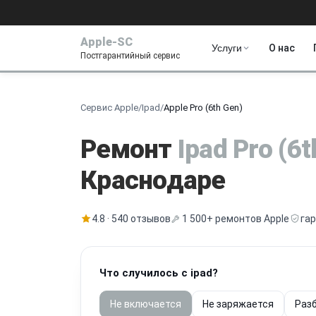
Apple-SC
Услуги
О нас
Постгарантийный сервис
Сервис Apple
/
Ipad
/
Apple Pro (6th Gen)
Ремонт
Ipad Pro (6
Краснодаре
4.8 · 540 отзывов
1 500+ ремонтов Apple
га
Что случилось с ipad?
Не включается
Не заряжается
Разб