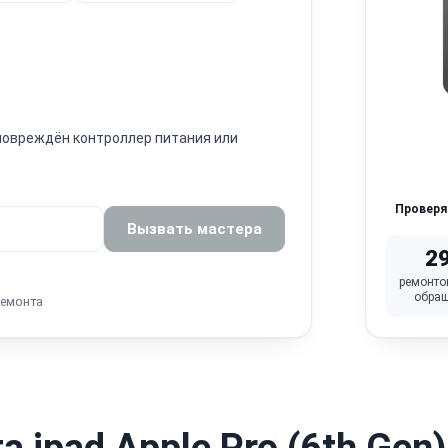
 повреждён контроллер питания или
Провер
Вызвать мастера
2
ремонто
обра
ремонта
 ipad Apple Pro (6th Gen)