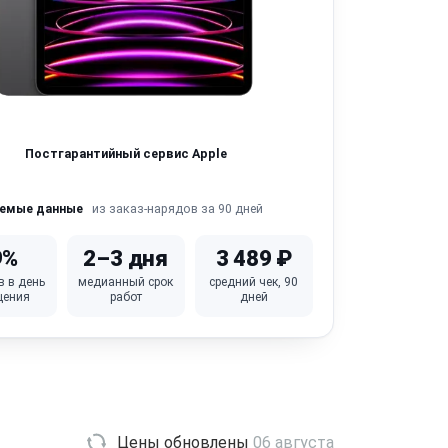
Постгарантийный сервис Apple
из заказ-нарядов за 90 дней
яемые данные
9%
2–3 дня
3 489 ₽
в в день
медианный срок
средний чек, 90
щения
работ
дней
Цены обновлены
06 августа