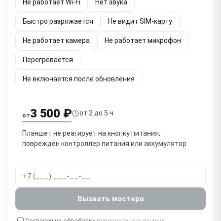
Не работает Wi-Fi
Нет звука
Быстро разряжается
Не видит SIM-карту
Не работает камера
Не работает микрофон
Перегревается
Не включается после обновления
Не подключается к iTunes
Не работает Face ID
3 500 ₽
от 2 до 5 ч
от
Планшет не реагирует на кнопку питания,
повреждён контроллер питания или аккумулятор
Вызвать мастера
Согласен на обработку
персональных данных