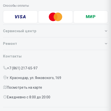
Способы оплаты
VISA
МИР
Сервисный центр
О нашем сервисе
Ремонт
Гарантия
Iphone
Контакты
Прайс-лист
MacBook
+7 (861) 217-65-97
Срочный ремонт
Ipad
г. Краснодар, ул. Янковского, 169
Доставка и способы оплаты
iMac
Посмотреть на карте
Диагностика
Watch
Ежедневно с 8:00 до 20:00
Контакты
AirPods