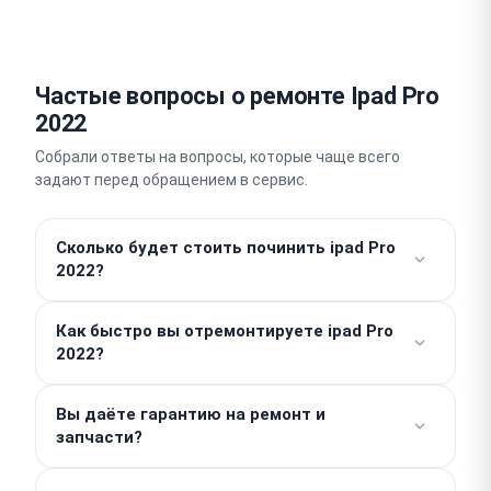
Частые вопросы о ремонте Ipad Pro
2022
Собрали ответы на вопросы, которые чаще всего
задают перед обращением в сервис.
Сколько будет стоить починить ipad Pro
2022?
Стоимость работы стартует от 500 ₽. Финальная
Как быстро вы отремонтируете ipad Pro
цена зависит от конкретной поломки и стоимости
2022?
необходимых запчастей. Точную сумму мы
называем после проведения бесплатной
Простые модульные работы выполняем в день
диагностики. Никаких скрытых платежей у нас нет.
Вы даёте гарантию на ремонт и
обращения, часто это занимает 1–2 часа. Срок
запчасти?
сложного компонентного ремонта составляет 2–3
дня. Мы всегда стараемся вернуть устройство в
Да, на все выполненные работы и установленные