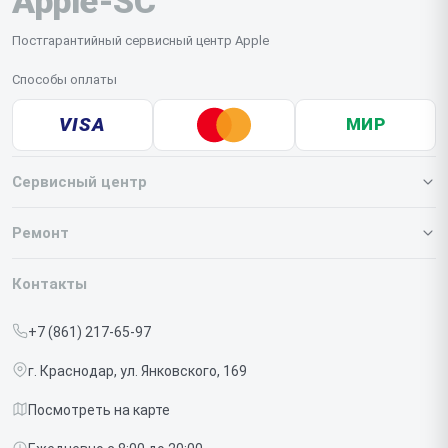
Apple-SC
Постгарантийный сервисный центр Apple
Способы оплаты
VISA
МИР
Сервисный центр
О нашем сервисе
Ремонт
Гарантия
Iphone
Контакты
Прайс-лист
MacBook
+7 (861) 217-65-97
Срочный ремонт
Ipad
г. Краснодар, ул. Янковского, 169
Доставка и способы оплаты
iMac
Посмотреть на карте
Диагностика
Watch