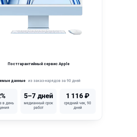
Постгарантийный сервис Apple
из заказ-нарядов за 90 дней
яемые данные
2%
5–7 дней
1 116 ₽
в в день
медианный срок
средний чек, 90
щения
работ
дней