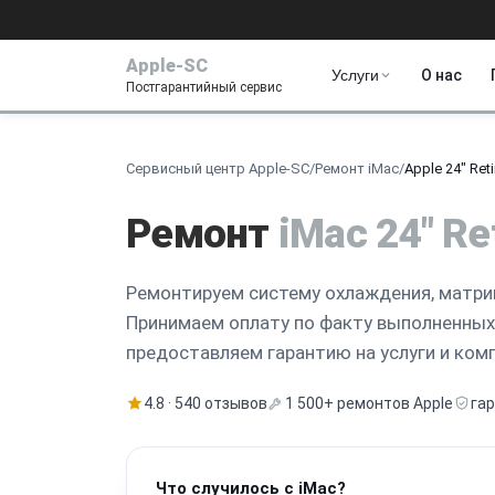
Apple-SC
Услуги
О нас
Постгарантийный сервис
Сервисный центр Apple-SC
/
Ремонт iMac
/
Apple 24" Ret
Ремонт
iMac 24" Re
Ремонтируем систему охлаждения, матриц
Принимаем оплату по факту выполненных
предоставляем гарантию на услуги и ко
4.8 · 540 отзывов
1 500+ ремонтов Apple
га
Что случилось с iMac?