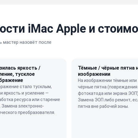
ости iMac Apple и стоим
 мастер назовёт после
зилась яркость /
Тёмные / чёрные пятна 
ление, тусклое
изображении
бражение
На изображении тёмные или
бражение стало тусклым,
чёрные пятна (повреждения
и яркость и усиление —
фотокатода или экрана ЭОП)
ботка ресурса или старение
Замена ЭОП либо ремонт, ес
. Замена электронно-
пятна вне рабочей зоны.
ческого преобразователя.