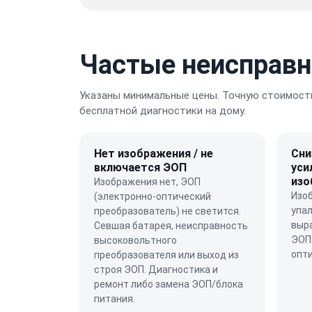
Частые неисправн
Указаны минимальные цены. Точную стоимость
бесплатной диагностики на дому.
Нет изображения / не
Сни
включается ЭОП
уси
изо
Изображения нет, ЭОП
Изо
(электронно-оптический
упал
преобразователь) не светится.
выра
Севшая батарея, неисправность
ЭОП
высоковольтного
опти
преобразователя или выход из
строя ЭОП. Диагностика и
ремонт либо замена ЭОП/блока
питания.