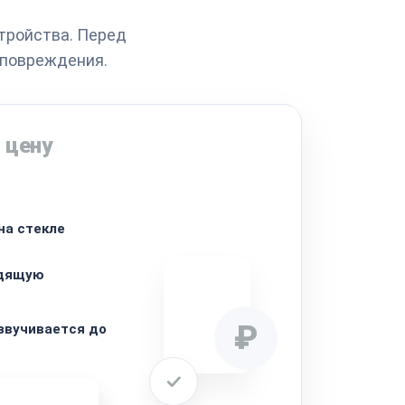
тройства. Перед
 повреждения.
 цену
на стекле
одящую
₽
звучивается до
ремонта