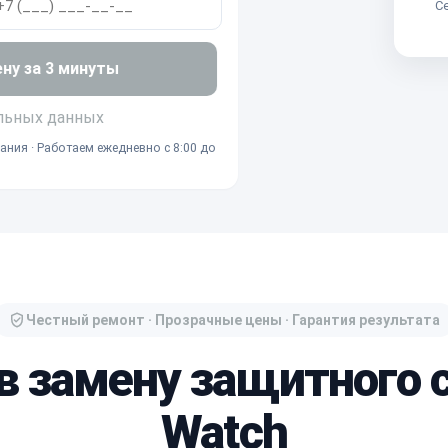
Се
ену за 3 минуты
льных данных
ания · Работаем ежедневно с 8:00 до
Честный ремонт · Прозрачные цены · Гарантия результата
в замену защитного 
Watch