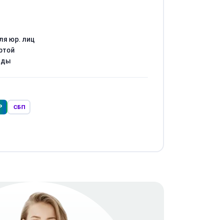
ля юр. лиц
ртой
оды
Р
СБП