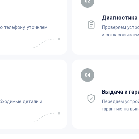
02
Диагностика 
по телефону, уточняем
Проверяем устро
и согласовываем
04
Выдача и гар
обходимые детали и
Передаём устро
гарантию на вып