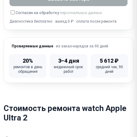
Не работает Wi-Fi / Bluetooth / GPS / сотовая связь
(LTE)
Согласен на обработку
персональных данных
Диагностика бесплатно · выезд 0 ₽ · оплата после ремонта
Не работает NFC / Apple Pay
Попадание воды / влаги, окисление (нарушена
гидроизоляция)
из заказ-нарядов за 90 дней
Проверяемые данные
Зависает / не загружается / сбой watchOS (яблоко
на экране)
20%
3–4 дня
5 612 ₽
ремонтов в день
медианный срок
средний чек, 90
Сломан / не фиксируется ремешок (механизм
обращения
работ
дней
крепления)
Неисправна материнская плата
Стоимость ремонта watch Apple
Ultra 2