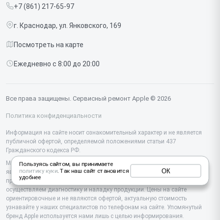
+7 (861) 217-65-97
Срочный ремонт
Ipad
г. Краснодар, ул. Янковского, 169
Доставка и способы оплаты
iMac
Посмотреть на карте
Диагностика
Watch
Ежедневно с 8:00 до 20:00
Контакты
AirPods
Mac
Все права защищены. Сервисный ремонт Apple © 2026
Studio Display
Политика конфиденциальности
Vision Pro
Информация на сайте носит ознакомительный характер и не является
публичной офертой, определяемой положениями статьи 437
Гражданского кодекса РФ.
Мы специализируемся на обслуживании и ремонте техники Apple, но не
Пользуясь сайтом, вы принимаете
ОК
политику куки
. Так наш сайт становится
являемся их официальным представителем. Предоставляем
удобнее
профессиональные услуги после истечения гарантии, а также
осуществляем диагностику и наладку продукции. Цены на сайте
ориентировочные и не являются офертой, актуальную стоимость
узнавайте у наших специалистов по телефонам на сайте. Упомянутый
бренд Apple используется нами лишь с целью информирования.