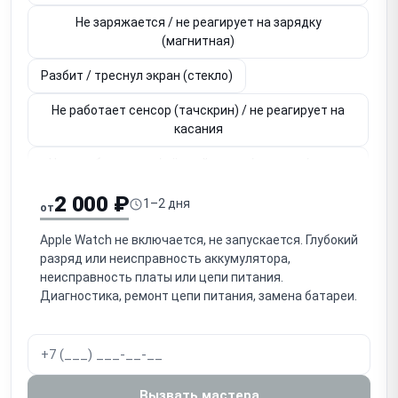
Не заряжается / не реагирует на зарядку
(магнитная)
Разбит / треснул экран (стекло)
Не работает сенсор (тачскрин) / не реагирует на
касания
Нет изображения / чёрный экран / полосы / пятна
(дисплей)
2 000 ₽
1–2 дня
от
Не работает / заедает колёсико Digital Crown
Apple Watch не включается, не запускается. Глубокий
Не работает боковая кнопка
разряд или неисправность аккумулятора,
неисправность платы или цепи питания.
Не работает датчик пульса / ЭКГ / SpO2
Диагностика, ремонт цепи питания, замена батареи.
(оптический датчик)
Не работает Taptic Engine (вибрация)
Не работает динамик / микрофон (звонки, Siri)
Вызвать мастера