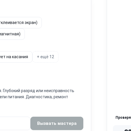
тклеивается экран)
магнитная)
ует на касания
+ ещё 12
я. Глубокий разряд или неисправность
епи питания. Диагностика, ремонт
Провер
Вызвать мастера