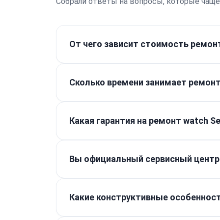
Собрали ответы на вопросы, которые чаще
От чего зависит стоимость ремонт
Работы от 100 ₽. Итоговая цена склад
проведения бесплатной диагностики. 
Сколько времени занимает ремонт 
Простые манипуляции, такие как замена
3–4 дня.
Какая гарантия на ремонт watch Se
Мы предоставляем гарантию до 1 года 
чек, выданный при получении устройств
Вы официальный сервисный центр
Мы являемся независимым специализир
повторится, мы устраним ее по гаранти
Какие конструктивные особенност
настроек, мы также оформляем все нео