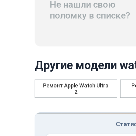
Не нашли свою
поломку в списке?
Другие модели wat
Ремонт Apple Watch Ultra
Р
2
Статис