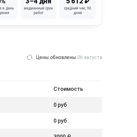
0%
3–4 дня
5 612 ₽
в в день
медианный срок
средний чек, 90
щения
работ
дней
Цены обновлены
06 августа
Стоимость
0 руб
0 руб
3000 ₽