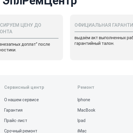
 ЭплРемЦентр
СИРУЕМ ЦЕНУ ДО
ОФИЦИАЛЬНАЯ ГАРАНТ
ОНТА
выдаём акт выполненных раб
гарантийный талон.
“внезапных доплат” после
ностики.
Сервисный центр
Ремонт
О нашем сервисе
Iphone
Гарантия
MacBook
Прайс-лист
Ipad
Срочный ремонт
iMac