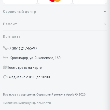
Сервисный центр
О нашем сервисе
Ремонт
Гарантия
Iphone
Контакты
Прайс-лист
MacBook
+7 (861) 217-65-97
Срочный ремонт
Ipad
г. Краснодар, ул. Янковского, 169
Доставка и способы оплаты
iMac
Посмотреть на карте
Диагностика
Watch
Ежедневно с 8:00 до 20:00
Контакты
AirPods
Mac
Все права защищены. Сервисный ремонт Apple © 2026
Studio Display
Политика конфиденциальности